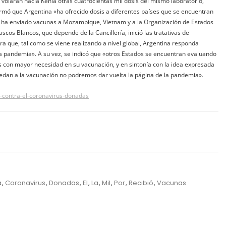
 volarán hacia Kenia otras cuatrocientas mil dosis del mismo laboratorio,
ormó que Argentina «ha ofrecido dosis a diferentes países que se encuentran
a ha enviado vacunas a Mozambique, Vietnam y a la Organización de Estados
cos Blancos, que depende de la Cancillería, inició las tratativas de
ra que, tal como se viene realizando a nivel global, Argentina responda
la pandemia». A su vez, se indicó que «otros Estados se encuentran evaluando
es con mayor necesidad en su vacunación, y en sintonía con la idea expresada
cedan a la vacunación no podremos dar vuelta la página de la pandemia».
-contra-el-coronavirus-donadas
a
,
Coronavirus
,
Donadas
,
El
,
La
,
Mil
,
Por
,
Recibió
,
Vacunas