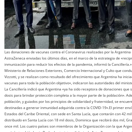
Las donaciones de vacunas contra el Coronavirus realizadas por la Argentina 
AstraZeneca enviadas los últimos días, en el marco de la estrategia de «recipr
inmunización para reducir los efectos de la pandemia, informó la Cancillería.
Ministerio de Relaciones Exteriores, Comercio Internacional y Culto que condu
Vizzotti, y se realizan como resultado del ofrecimiento que Argentina ha inici
vacunas para toda la población objetivo», indicaron las autoridades del minis
La Cancillería indicó que Argentina «ya ha sido receptora de donaciones que s
dosis para brindar protección completa a la mayor parte de la población». Ad
población, y guiados por los principios de solidaridad y fraternidad, se encue
destinadas a generar inmunidad adquirida contra la COVID-19».El primer enví
Estados del Caribe Oriental, con sede en Santa Lucía, que contarán con 42 m
distribuido en Santa Lucía con 18 mil dosis, Dominica que recibirá dos mil, G
once mil. Los cuatro países son miembros de la Organización con la que Arge