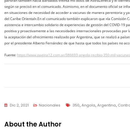
partirán también hacia Barbados treinta mil dosis de AstraZeneca y el viernes
según se precisó en el comunicado. Asimismo, en el documento oficial se inf
en situaciones de necesidad de acceder a vacunas de manera perentoria y y
del Caribe Oriental».En el comunicado también explicaron que «la Comisión Cas
asistencia e intercambio solidario de experiencias de gestión del COVID-19 pa
positiva y proactivamente a las necesidades internacionales provocadas por 
la aceptación del ofrecimiento realizado por Argentina, que se realizó a país
por el presidente Alberto Fernández de que hasta que todos los países no ac
Fuente:
https://www.pagina12.com.ar/386693-angola-recibio-350-mil-vacunas
Navegación
de
entradas
Tags
Dic 2, 2021
Nacionales
350
,
Angola
,
Argentina
,
Contr
About the Author