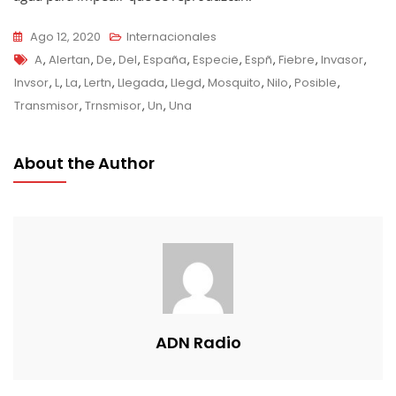
Ago 12, 2020
Internacionales
Tags
A
,
Alertan
,
De
,
Del
,
España
,
Especie
,
Espñ
,
Fiebre
,
Invasor
,
Invsor
,
L
,
La
,
Lertn
,
Llegada
,
Llegd
,
Mosquito
,
Nilo
,
Posible
,
Transmisor
,
Trnsmisor
,
Un
,
Una
About the Author
ADN Radio