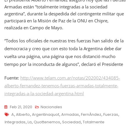
Armadas están “totalmente integradas a la sociedad
argentina”, durante la despedida del contingente militar que
participará en la Misión de Paz de la ONU en Chipre,
realizada en Campo de Mayo.
“Todos los oficiales de nuestras tres fuerzas han salido de la
democracia y creo que con esto toda la Argentina debe dar
vuelta una página, una página que nos distanció mucho
tiempo por la inconducta de algunos”, declaró el Presidente
Fuente:
http://www.telam.com.ar/notas/202002/434085-
alberto-fernandez-tenemos-fuerzas-armadas-totalmente-
integradas-a-la-sociedad-argentina.html
Feb 21, 2020
Nacionales
Tags
A
,
Alberto
,
Argentinaquot
,
Armadas
,
FernÁndez
,
Fuerzas
,
Integradas
,
La
,
Quottenemos
,
Sociedad
,
Totalmente