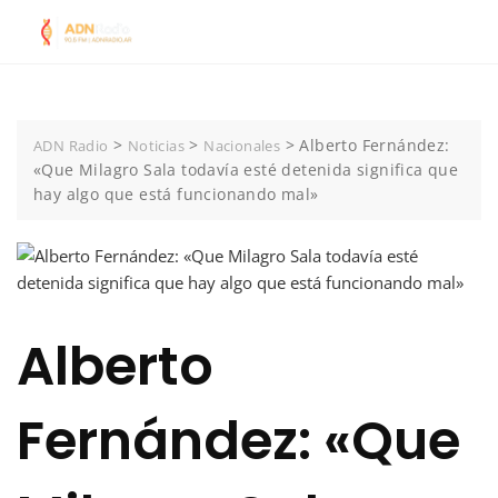
Skip
to
content
>
>
>
Alberto Fernández:
ADN Radio
Noticias
Nacionales
«Que Milagro Sala todavía esté detenida significa que
hay algo que está funcionando mal»
Alberto
Fernández: «Que