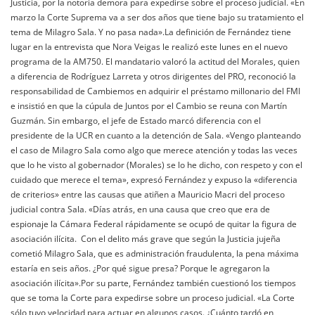
Justicia, por la notoria demora para expedirse sobre el proceso judicial. «En
marzo la Corte Suprema va a ser dos años que tiene bajo su tratamiento el
tema de Milagro Sala. Y no pasa nada».La definición de Fernández tiene
lugar en la entrevista que Nora Veigas le realizó este lunes en el nuevo
programa de la AM750. El mandatario valoró la actitud del Morales, quien
a diferencia de Rodríguez Larreta y otros dirigentes del PRO, reconoció la
responsabilidad de Cambiemos en adquirir el préstamo millonario del FMI
e insistió en que la cúpula de Juntos por el Cambio se reuna con Martín
Guzmán. Sin embargo, el jefe de Estado marcó diferencia con el
presidente de la UCR en cuanto a la detención de Sala. «Vengo planteando
el caso de Milagro Sala como algo que merece atención y todas las veces
que lo he visto al gobernador (Morales) se lo he dicho, con respeto y con el
cuidado que merece el tema», expresó Fernández y expuso la «diferencia
de criterios» entre las causas que atiñen a Mauricio Macri del proceso
judicial contra Sala. «Días atrás, en una causa que creo que era de
espionaje la Cámara Federal rápidamente se ocupó de quitar la figura de
asociación ilícita. Con el delito más grave que según la Justicia jujeña
cometió Milagro Sala, que es administración fraudulenta, la pena máxima
estaría en seis años. ¿Por qué sigue presa? Porque le agregaron la
asociación ilícita».Por su parte, Fernández también cuestionó los tiempos
que se toma la Corte para expedirse sobre un proceso judicial. «La Corte
sólo tuvo velocidad para actuar en algunos casos. ¿Cuánto tardó en