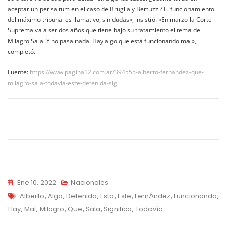
aceptar un per saltum en el caso de Bruglia y Bertuzzi? El funcionamiento
del máximo tribunal es llamativo, sin dudas», insistió. «En marzo la Corte
Suprema va a ser dos años que tiene bajo su tratamiento el tema de
Milagro Sala. Y no pasa nada. Hay algo que está funcionando mal»,
completó.
Fuente:
https://www.pagina12.com.ar/394555-alberto-fernandez-que-
milagro-sala-todavia-este-detenida-sig
Navegación
de
entradas
Ene 10, 2022
Nacionales
Tags
Alberto
,
Algo
,
Detenida
,
Esta
,
Este
,
FernÁndez
,
Funcionando
,
Hay
,
Mal
,
Milagro
,
Que
,
Sala
,
Significa
,
Todavía