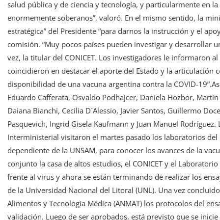
salud pública y de ciencia y tecnología, y particularmente en l
enormemente soberanos”, valoró. En el mismo sentido, la minist
estratégica” del Presidente “para darnos la instrucción y el ap
comisión. “Muy pocos países pueden investigar y desarrollar u
vez, la titular del CONICET. Los investigadores le informaron al
coincidieron en destacar el aporte del Estado y la articulación
disponibilidad de una vacuna argentina contra la COVID-19”.Asi
Eduardo Cafferata, Osvaldo Podhajcer, Daniela Hozbor, Martín 
Daiana Bianchi, Cecilia D´Alessio, Javier Santos, Guillermo Doc
Pasquevich, Ingrid Gisela Kaufmann y Juan Manuel Rodríguez. Lo
Interministerial visitaron el martes pasado los laboratorios del
dependiente de la UNSAM, para conocer los avances de la vacun
conjunto la casa de altos estudios, el CONICET y el Laboratori
frente al virus y ahora se están terminando de realizar los en
de la Universidad Nacional del Litoral (UNL). Una vez concluid
Alimentos y Tecnología Médica (ANMAT) los protocolos del ens
validación. Luego de ser aprobados, está previsto que se inici