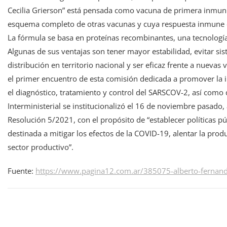
Cecilia Grierson” está pensada como vacuna de primera inmun
esquema completo de otras vacunas y cuya respuesta inmune em
La fórmula se basa en proteínas recombinantes, una tecnología 
Algunas de sus ventajas son tener mayor estabilidad, evitar si
distribución en territorio nacional y ser eficaz frente a nueva
el primer encuentro de esta comisión dedicada a promover la in
el diagnóstico, tratamiento y control del SARSCOV-2, así como d
Interministerial se institucionalizó el 16 de noviembre pasado, a
Resolución 5/2021, con el propósito de “establecer políticas pú
destinada a mitigar los efectos de la COVID-19, alentar la produ
sector productivo”.
Fuente:
https://www.pagina12.com.ar/385075-alberto-fernand
Navegación