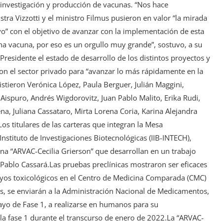
a investigación y producción de vacunas. “Nos hace
ra Vizzotti y el ministro Filmus pusieron en valor “la mirada
oyo” con el objetivo de avanzar con la implementación de esta
na vacuna, por eso es un orgullo muy grande”, sostuvo, a su
 Presidente el estado de desarrollo de los distintos proyectos y
 con el sector privado para “avanzar lo más rápidamente en la
stieron Verónica López, Paula Berguer, Julián Maggini,
Aispuro, Andrés Wigdorovitz, Juan Pablo Malito, Erika Rudi,
ena, Juliana Cassataro, Mirta Lorena Coria, Karina Alejandra
s titulares de las carteras que integran la Mesa
 Instituto de Investigaciones Biotecnológicas (IIB-INTECH),
a “ARVAC-Cecilia Grierson” que desarrollan en un trabajo
o Pablo Cassará.Las pruebas preclínicas mostraron ser eficaces
sayos toxicológicos en el Centro de Medicina Comparada (CMC)
os, se enviarán a la Administración Nacional de Medicamentos,
ayo de Fase 1, a realizarse en humanos para su
e la fase 1 durante el transcurso de enero de 2022.La “ARVAC-