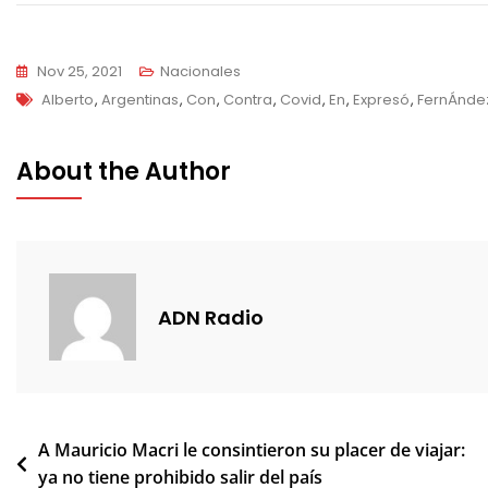
de
entradas
Nov 25, 2021
Nacionales
Tags
Alberto
,
Argentinas
,
Con
,
Contra
,
Covid
,
En
,
Expresó
,
FernÁnde
About the Author
ADN Radio
Navegación
A Mauricio Macri le consintieron su placer de viajar:
ya no tiene prohibido salir del país