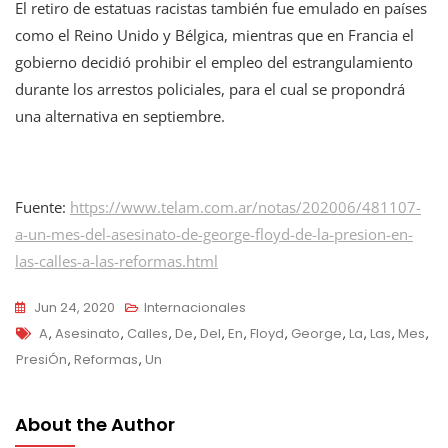
El retiro de estatuas racistas también fue emulado en países
como el Reino Unido y Bélgica, mientras que en Francia el
gobierno decidió prohibir el empleo del estrangulamiento
durante los arrestos policiales, para el cual se propondrá
una alternativa en septiembre.
Fuente:
https://www.telam.com.ar/notas/202006/481107-
a-un-mes-del-asesinato-de-george-floyd-de-la-presion-en-
las-calles-a-las-reformas.html
Jun 24, 2020
Internacionales
Tags
A
,
Asesinato
,
Calles
,
De
,
Del
,
En
,
Floyd
,
George
,
La
,
Las
,
Mes
,
PresiÓn
,
Reformas
,
Un
About the Author