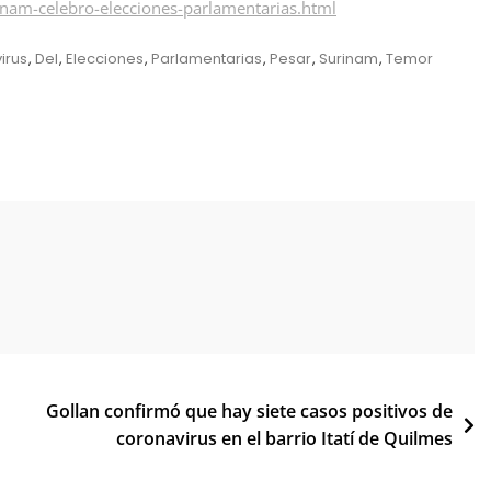
am-celebro-elecciones-parlamentarias.html
irus
,
Del
,
Elecciones
,
Parlamentarias
,
Pesar
,
Surinam
,
Temor
Gollan confirmó que hay siete casos positivos de
coronavirus en el barrio Itatí de Quilmes