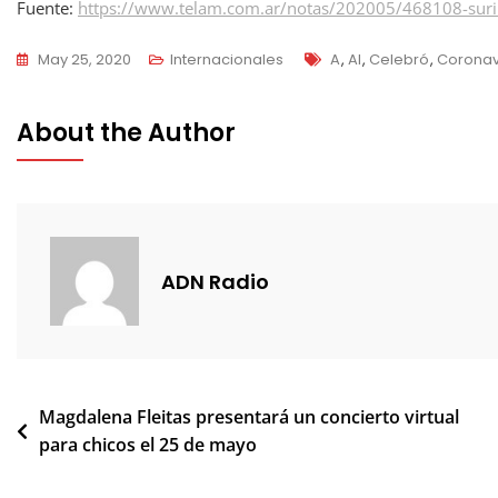
Fuente:
https://www.telam.com.ar/notas/202005/468108-surin
Tags
May 25, 2020
Internacionales
A
,
Al
,
Celebró
,
Coronav
About the Author
ADN Radio
Navegación
Magdalena Fleitas presentará un concierto virtual
para chicos el 25 de mayo
de
entradas