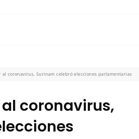
r al coronavirus, Surinam celebró elecciones parlamentarias
 al coronavirus,
elecciones