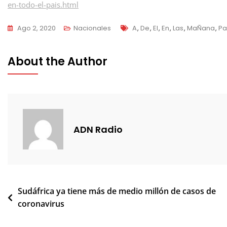
en-todo-el-pais.html
Tags
Ago 2, 2020
Nacionales
A
,
De
,
El
,
En
,
Las
,
MaÑana
,
Pa
About the Author
ADN Radio
Navegación
Sudáfrica ya tiene más de medio millón de casos de
coronavirus
de
entradas