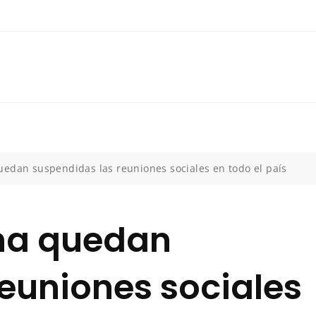
edan suspendidas las reuniones sociales en todo el país
na quedan
euniones sociales