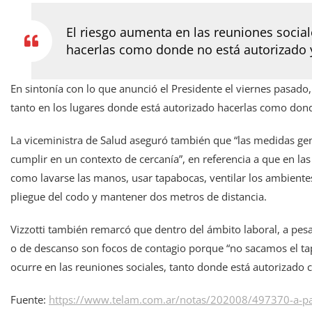
El riesgo aumenta en las reuniones social
hacerlas como donde no está autorizado y
En sintonía con lo que anunció el Presidente el viernes pasado, 
tanto en los lugares donde está autorizado hacerlas como donde
La viceministra de Salud aseguró también que “las medidas gener
cumplir en un contexto de cercanía”, en referencia a que en la
como lavarse las manos, usar tapabocas, ventilar los ambientes,
pliegue del codo y mantener dos metros de distancia.
Vizzotti también remarcó que dentro del ámbito laboral, a pe
o de descanso son focos de contagio porque “no sacamos el t
ocurre en las reuniones sociales, tanto donde está autorizado
Fuente:
https://www.telam.com.ar/notas/202008/497370-a-par