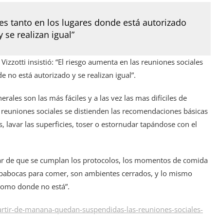
es tanto en los lugares donde está autorizado
 se realizan igual
”
Vizzotti insistió: “El riesgo aumenta en las reuniones sociales
 no está autorizado y se realizan igual”.
ales son las más fáciles y a las vez las mas difíciles de
s reuniones sociales se distienden las recomendaciones básicas
 lavar las superficies, toser o estornudar tapándose con el
sar de que se cumplan los protocolos, los momentos de comida
apabocas para comer, son ambientes cerrados, y lo mismo
 como donde no está”.
tir-de-manana-quedan-suspendidas-las-reuniones-sociales-